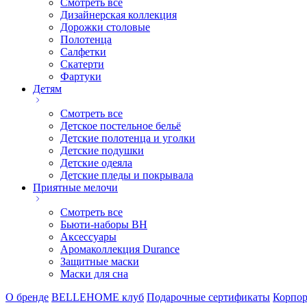
Смотреть все
Дизайнерская коллекция
Дорожки столовые
Полотенца
Салфетки
Скатерти
Фартуки
Детям
Смотреть все
Детское постельное бельё
Детские полотенца и уголки
Детские подушки
Детские одеяла
Детские пледы и покрывала
Приятные мелочи
Смотреть все
Бьюти-наборы ВН
Аксессуары
Аромаколлекция Durance
Защитные маски
Маски для сна
О бренде
BELLEHOME клуб
Подарочные сертификаты
Корпор