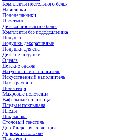
Комплекты постельного белья
Наволочки
Пододеяльники
Простыни
Детское постельное бельё
Комплекты без пододеяльника
Подушки
Подушки декоративные
Подушки для сна
Детские подушки
Одеяла
Детские одеяла
Натуральный наполнитель
Искуcственный наполнитель
Наматрасники
Полотенца
Махровые полотенца
Вафельные полотенца
Пледы и покрывала
Пледы
Покрывала
Столовый текстиль
Дизайнерская коллекция
Дорожки столовые
Полотенца