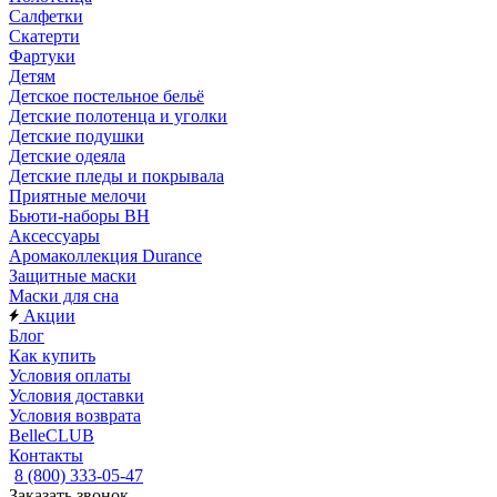
Салфетки
Скатерти
Фартуки
Детям
Детское постельное бельё
Детские полотенца и уголки
Детские подушки
Детские одеяла
Детские пледы и покрывала
Приятные мелочи
Бьюти-наборы ВН
Аксессуары
Аромаколлекция Durance
Защитные маски
Маски для сна
Акции
Блог
Как купить
Условия оплаты
Условия доставки
Условия возврата
BelleCLUB
Контакты
8 (800) 333-05-47
Заказать звонок