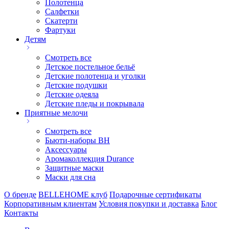
Полотенца
Салфетки
Скатерти
Фартуки
Детям
Смотреть все
Детское постельное бельё
Детские полотенца и уголки
Детские подушки
Детские одеяла
Детские пледы и покрывала
Приятные мелочи
Смотреть все
Бьюти-наборы ВН
Аксессуары
Аромаколлекция Durance
Защитные маски
Маски для сна
О бренде
BELLEHOME клуб
Подарочные сертификаты
Корпоративным клиентам
Условия покупки и доставка
Блог
Контакты