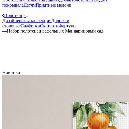
покрывала
Детям
Приятные мелочи
—
Полотенца
Дизайнерская коллекция
Дорожки
столовые
Салфетки
Скатерти
Фартуки
—
Набор полотенец вафельных Мандариновый сад
Новинка