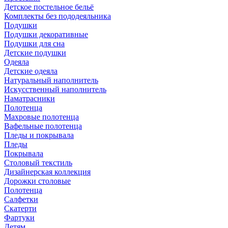
Детское постельное бельё
Комплекты без пододеяльника
Подушки
Подушки декоративные
Подушки для сна
Детские подушки
Одеяла
Детские одеяла
Натуральный наполнитель
Искуcственный наполнитель
Наматрасники
Полотенца
Махровые полотенца
Вафельные полотенца
Пледы и покрывала
Пледы
Покрывала
Столовый текстиль
Дизайнерская коллекция
Дорожки столовые
Полотенца
Салфетки
Скатерти
Фартуки
Детям