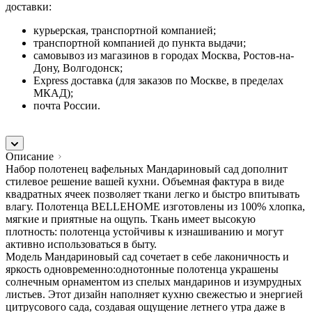
доставки:
курьерская, транспортной компанией;
транспортной компанией до пункта выдачи;
самовывоз из магазинов в городах Москва, Ростов-на-
Дону, Волгодонск;
Express доставка (для заказов по Москве, в пределах
МКАД);
почта России.
Описание
Набор полотенец вафельных Мандариновый сад дополнит
стилевое решение вашей кухни. Объемная фактура в виде
квадратных ячеек позволяет ткани легко и быстро впитывать
влагу. Полотенца BELLEHOME изготовлены из 100% хлопка,
мягкие и приятные на ощупь. Ткань имеет высокую
плотность: полотенца устойчивы к изнашиванию и могут
активно использоваться в быту.
Модель Мандариновый сад сочетает в себе лаконичность и
яркость одновременно:однотонные полотенца украшены
солнечным орнаментом из спелых мандаринов и изумрудных
листьев. Этот дизайн наполняет кухню свежестью и энергией
цитрусового сада, создавая ощущение летнего утра даже в