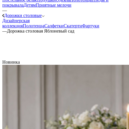
покрывала
Детям
Приятные мелочи
—
Дорожки столовые
Дизайнерская
коллекция
Полотенца
Салфетки
Скатерти
Фартуки
—
Дорожка столовая Яблоневый сад
Новинка