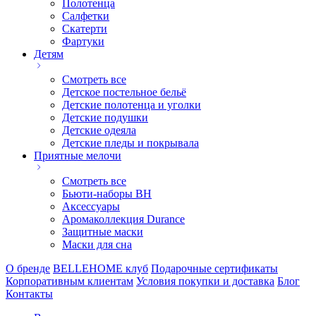
Полотенца
Салфетки
Скатерти
Фартуки
Детям
Смотреть все
Детское постельное бельё
Детские полотенца и уголки
Детские подушки
Детские одеяла
Детские пледы и покрывала
Приятные мелочи
Смотреть все
Бьюти-наборы ВН
Аксессуары
Аромаколлекция Durance
Защитные маски
Маски для сна
О бренде
BELLEHOME клуб
Подарочные сертификаты
Корпоративным клиентам
Условия покупки и доставка
Блог
Контакты