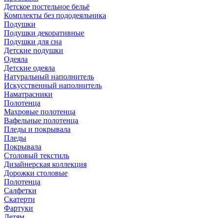
Детское постельное бельё
Комплекты без пододеяльника
Подушки
Подушки декоративные
Подушки для сна
Детские подушки
Одеяла
Детские одеяла
Натуральный наполнитель
Искуcственный наполнитель
Наматрасники
Полотенца
Махровые полотенца
Вафельные полотенца
Пледы и покрывала
Пледы
Покрывала
Столовый текстиль
Дизайнерская коллекция
Дорожки столовые
Полотенца
Салфетки
Скатерти
Фартуки
Детям