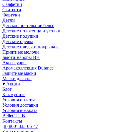
Салфетки
Скатерти
Фартуки
Детям
Детское постельное бельё
Детские полотенца и уголки
Детские подушки
Детские одеяла
Детские пледы и покрывала
Приятные мелочи
Бьюти-наборы ВН
Аксессуары
Аромаколлекция Durance
Защитные маски
Маски для сна
Акции
Блог
Как купить
Условия оплаты
Условия доставки
Условия возврата
BelleCLUB
Контакты
8 (800) 333-05-47
Заказать звонок