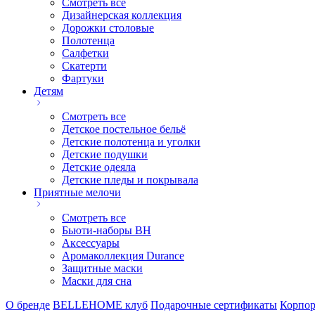
Смотреть все
Дизайнерская коллекция
Дорожки столовые
Полотенца
Салфетки
Скатерти
Фартуки
Детям
Смотреть все
Детское постельное бельё
Детские полотенца и уголки
Детские подушки
Детские одеяла
Детские пледы и покрывала
Приятные мелочи
Смотреть все
Бьюти-наборы ВН
Аксессуары
Аромаколлекция Durance
Защитные маски
Маски для сна
О бренде
BELLEHOME клуб
Подарочные сертификаты
Корпор