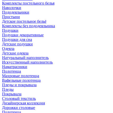
Комплекты постельного белья
Наволочки
Пододеяльники
Простыни
Детское постельное бельё
Комплекты без пододеяльника
Подушки
Подушки декоративные
Подушки для сна
Детские подушки
Одеяла
Детские одеяла
Натуральный наполнитель
Искуcственный наполнитель
Наматрасники
Полотенца
Махровые полотенца
Вафельные полотенца
Пледы и покрывала
Пледы
Покрывала
Столовый текстиль
Дизайнерская коллекция
Дорожки столовые
Полотенца