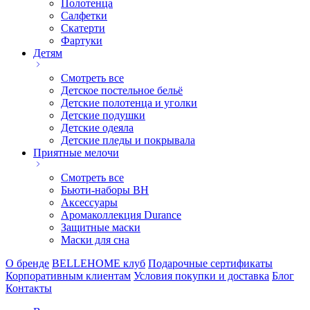
Полотенца
Салфетки
Скатерти
Фартуки
Детям
Смотреть все
Детское постельное бельё
Детские полотенца и уголки
Детские подушки
Детские одеяла
Детские пледы и покрывала
Приятные мелочи
Смотреть все
Бьюти-наборы ВН
Аксессуары
Аромаколлекция Durance
Защитные маски
Маски для сна
О бренде
BELLEHOME клуб
Подарочные сертификаты
Корпоративным клиентам
Условия покупки и доставка
Блог
Контакты