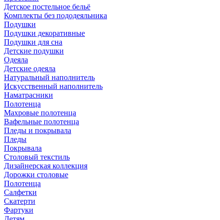
Детское постельное бельё
Комплекты без пододеяльника
Подушки
Подушки декоративные
Подушки для сна
Детские подушки
Одеяла
Детские одеяла
Натуральный наполнитель
Искуcственный наполнитель
Наматрасники
Полотенца
Махровые полотенца
Вафельные полотенца
Пледы и покрывала
Пледы
Покрывала
Столовый текстиль
Дизайнерская коллекция
Дорожки столовые
Полотенца
Салфетки
Скатерти
Фартуки
Детям