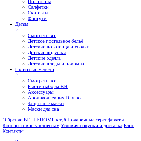
Полотенца
Салфетки
Скатерти
Фартуки
Детям
Смотреть все
Детское постельное бельё
Детские полотенца и уголки
Детские подушки
Детские одеяла
Детские пледы и покрывала
Приятные мелочи
Смотреть все
Бьюти-наборы ВН
Аксессуары
Аромаколлекция Durance
Защитные маски
Маски для сна
О бренде
BELLEHOME клуб
Подарочные сертификаты
Корпоративным клиентам
Условия покупки и доставка
Блог
Контакты