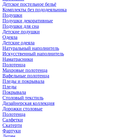
Детское постельное бельё
Комплекты без пододеяльника
Подушки
Подушки декоративные
Подушки для сна
Детские подушки
Одеяла
Детские одеяла
Натуральный наполнитель
Искуcственный наполнитель
Наматрасники
Полотенца
Махровые полотенца
Вафельные полотенца
Пледы и покрывала
Пледы
Покрывала
Столовый текстиль
Дизайнерская коллекция
Дорожки столовые
Полотенца
Салфетки
Скатерти
Фартуки
Детям