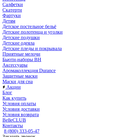
Салфетки
Скатерти
Фартуки
Детям
Детское постельное бельё
Детские полотенца и уголки
Детские подушки
Детские одеяла
Детские пледы и покрывала
Приятные мелочи
Бьюти-наборы ВН
Аксессуары
Аромаколлекция Durance
Защитные маски
Маски для сна
Акции
Блог
Как купить
Условия оплаты
Условия доставки
Условия возврата
BelleCLUB
Контакты
8 (800) 333-05-47
Заказать звонок