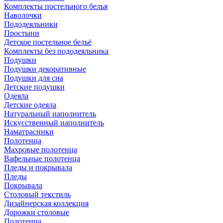
Комплекты постельного белья
Наволочки
Пододеяльники
Простыни
Детское постельное бельё
Комплекты без пододеяльника
Подушки
Подушки декоративные
Подушки для сна
Детские подушки
Одеяла
Детские одеяла
Натуральный наполнитель
Искуcственный наполнитель
Наматрасники
Полотенца
Махровые полотенца
Вафельные полотенца
Пледы и покрывала
Пледы
Покрывала
Столовый текстиль
Дизайнерская коллекция
Дорожки столовые
Полотенца