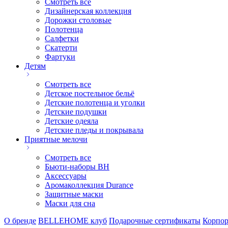
Смотреть все
Дизайнерская коллекция
Дорожки столовые
Полотенца
Салфетки
Скатерти
Фартуки
Детям
Смотреть все
Детское постельное бельё
Детские полотенца и уголки
Детские подушки
Детские одеяла
Детские пледы и покрывала
Приятные мелочи
Смотреть все
Бьюти-наборы ВН
Аксессуары
Аромаколлекция Durance
Защитные маски
Маски для сна
О бренде
BELLEHOME клуб
Подарочные сертификаты
Корпор