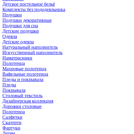
Детское постельное бельё
Комплекты без пододеяльника
Подушки
Подушки декоративные
Подушки для сна
Детские подушки
Одеяла
Детские одеяла
Натуральный наполнитель
Искуcственный наполнитель
Наматрасники
Полотенца
Махровые полотенца
Вафельные полотенца
Пледы и покрывала
Пледы
Покрывала
Столовый текстиль
Дизайнерская коллекция
Дорожки столовые
Полотенца
Салфетки
Скатерти
Фартуки
Детям