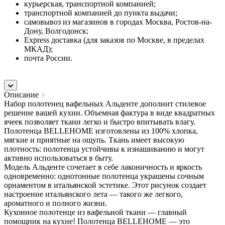
курьерская, транспортной компанией;
транспортной компанией до пункта выдачи;
самовывоз из магазинов в городах Москва, Ростов-на-
Дону, Волгодонск;
Express доставка (для заказов по Москве, в пределах
МКАД);
почта России.
Описание
Набор полотенец вафельных Альденте дополнит стилевое
решение вашей кухни. Объемная фактура в виде квадратных
ячеек позволяет ткани легко и быстро впитывать влагу.
Полотенца BELLEHOME изготовлены из 100% хлопка,
мягкие и приятные на ощупь. Ткань имеет высокую
плотность: полотенца устойчивы к изнашиванию и могут
активно использоваться в быту.
Модель Альденте сочетает в себе лаконичность и яркость
одновременно: однотонные полотенца украшены сочным
орнаментом в итальянской эстетике. Этот рисунок создает
настроение итальянского лета — такого же легкого,
ароматного и полного жизни.
Кухонное полотенце из вафельной ткани — главный
помощник на кухне! Полотенца BELLEHOME — это