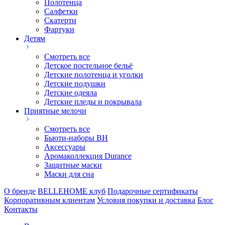
Полотенца
Салфетки
Скатерти
Фартуки
Детям
Смотреть все
Детское постельное бельё
Детские полотенца и уголки
Детские подушки
Детские одеяла
Детские пледы и покрывала
Приятные мелочи
Смотреть все
Бьюти-наборы ВН
Аксессуары
Аромаколлекция Durance
Защитные маски
Маски для сна
О бренде
BELLEHOME клуб
Подарочные сертификаты
Корпоративным клиентам
Условия покупки и доставка
Блог
Контакты