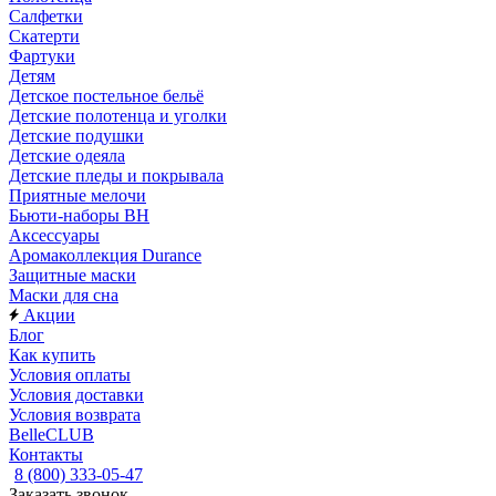
Салфетки
Скатерти
Фартуки
Детям
Детское постельное бельё
Детские полотенца и уголки
Детские подушки
Детские одеяла
Детские пледы и покрывала
Приятные мелочи
Бьюти-наборы ВН
Аксессуары
Аромаколлекция Durance
Защитные маски
Маски для сна
Акции
Блог
Как купить
Условия оплаты
Условия доставки
Условия возврата
BelleCLUB
Контакты
8 (800) 333-05-47
Заказать звонок