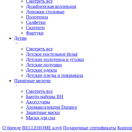
Смотреть все
Дизайнерская коллекция
Дорожки столовые
Полотенца
Салфетки
Скатерти
Фартуки
Детям
Смотреть все
Детское постельное бельё
Детские полотенца и уголки
Детские подушки
Детские одеяла
Детские пледы и покрывала
Приятные мелочи
Смотреть все
Бьюти-наборы ВН
Аксессуары
Аромаколлекция Durance
Защитные маски
Маски для сна
О бренде
BELLEHOME клуб
Подарочные сертификаты
Корпор