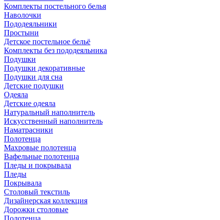
Комплекты постельного белья
Наволочки
Пододеяльники
Простыни
Детское постельное бельё
Комплекты без пододеяльника
Подушки
Подушки декоративные
Подушки для сна
Детские подушки
Одеяла
Детские одеяла
Натуральный наполнитель
Искуcственный наполнитель
Наматрасники
Полотенца
Махровые полотенца
Вафельные полотенца
Пледы и покрывала
Пледы
Покрывала
Столовый текстиль
Дизайнерская коллекция
Дорожки столовые
Полотенца