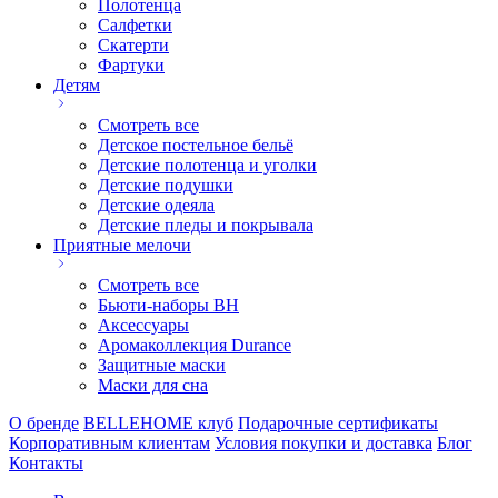
Полотенца
Салфетки
Скатерти
Фартуки
Детям
Смотреть все
Детское постельное бельё
Детские полотенца и уголки
Детские подушки
Детские одеяла
Детские пледы и покрывала
Приятные мелочи
Смотреть все
Бьюти-наборы ВН
Аксессуары
Аромаколлекция Durance
Защитные маски
Маски для сна
О бренде
BELLEHOME клуб
Подарочные сертификаты
Корпоративным клиентам
Условия покупки и доставка
Блог
Контакты