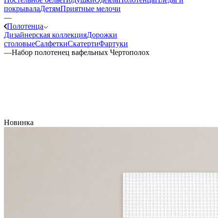
покрывала
Детям
Приятные мелочи
—
Полотенца
Дизайнерская коллекция
Дорожки
столовые
Салфетки
Скатерти
Фартуки
—
Набор полотенец вафельных Чертополох
Новинка