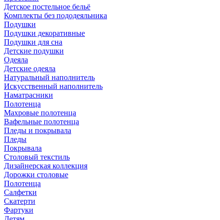
Детское постельное бельё
Комплекты без пододеяльника
Подушки
Подушки декоративные
Подушки для сна
Детские подушки
Одеяла
Детские одеяла
Натуральный наполнитель
Искуcственный наполнитель
Наматрасники
Полотенца
Махровые полотенца
Вафельные полотенца
Пледы и покрывала
Пледы
Покрывала
Столовый текстиль
Дизайнерская коллекция
Дорожки столовые
Полотенца
Салфетки
Скатерти
Фартуки
Детям