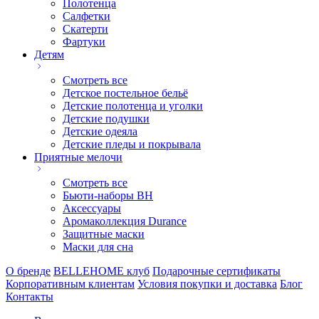
Полотенца
Салфетки
Скатерти
Фартуки
Детям
Смотреть все
Детское постельное бельё
Детские полотенца и уголки
Детские подушки
Детские одеяла
Детские пледы и покрывала
Приятные мелочи
Смотреть все
Бьюти-наборы ВН
Аксессуары
Аромаколлекция Durance
Защитные маски
Маски для сна
О бренде
BELLEHOME клуб
Подарочные сертификаты
Корпоративным клиентам
Условия покупки и доставка
Блог
Контакты