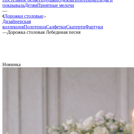
покрывала
Детям
Приятные мелочи
—
Дорожки столовые
Дизайнерская
коллекция
Полотенца
Салфетки
Скатерти
Фартуки
—
Дорожка столовая Лебединая песня
Новинка