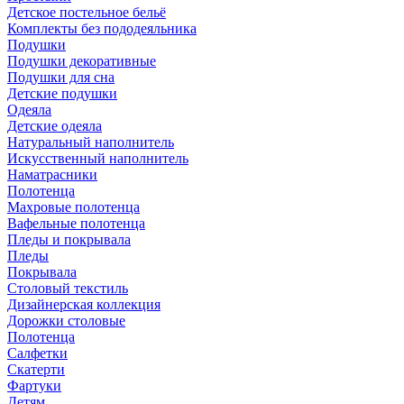
Детское постельное бельё
Комплекты без пододеяльника
Подушки
Подушки декоративные
Подушки для сна
Детские подушки
Одеяла
Детские одеяла
Натуральный наполнитель
Искуcственный наполнитель
Наматрасники
Полотенца
Махровые полотенца
Вафельные полотенца
Пледы и покрывала
Пледы
Покрывала
Столовый текстиль
Дизайнерская коллекция
Дорожки столовые
Полотенца
Салфетки
Скатерти
Фартуки
Детям