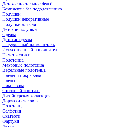
Детское постельное бельё
Комплекты без пододеяльника
Подушки
Подушки декоративные
Подушки для сна
Детские подушки
Одеяла
Детские одеяла
Натуральный наполнитель
Искуcственный наполнитель
Наматрасники
Полотенца
Махровые полотенца
Вафельные полотенца
Пледы и покрывала
Пледы
Покрывала
Столовый текстиль
Дизайнерская коллекция
Дорожки столовые
Полотенца
Салфетки
Скатерти
Фартуки
Детям