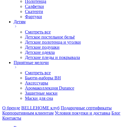
Полотенца
Салфетки
Скатерти
Фартуки
Детям
Смотреть все
Детское постельное бельё
Детские полотенца и уголки
Детские подушки
Детские одеяла
Детские пледы и покрывала
Приятные мелочи
Смотреть все
Бьюти-наборы ВН
Аксессуары
Аромаколлекция Durance
Защитные маски
Маски для сна
О бренде
BELLEHOME клуб
Подарочные сертификаты
Корпоративным клиентам
Условия покупки и доставка
Блог
Контакты