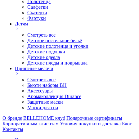
Полотенца
Салфетки
Скатерти
Фартуки
Детям
Смотреть все
Детское постельное бельё
Детские полотенца и уголки
Детские подушки
Детские одеяла
Детские пледы и покрывала
Приятные мелочи
Смотреть все
Бьюти-наборы ВН
Аксессуары
Аромаколлекция Durance
Защитные маски
Маски для сна
О бренде
BELLEHOME клуб
Подарочные сертификаты
Корпоративным клиентам
Условия покупки и доставка
Блог
Контакты