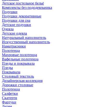
Детское постельное бельё
Комплекты без пододеяльника
Подушки
Подушки декоративные
Подушки для сна
Детские подушки
Одеяла
Детские одеяла
Натуральный наполнитель
Искуcственный наполнитель
Наматрасники
Полотенца
Махровые полотенца
Вафельные полотенца
Пледы и покрывала
Пледы
Покрывала
Столовый текстиль
Дизайнерская коллекция
Дорожки столовые
Полотенца
Салфетки
Скатерти
Фартуки
Детям