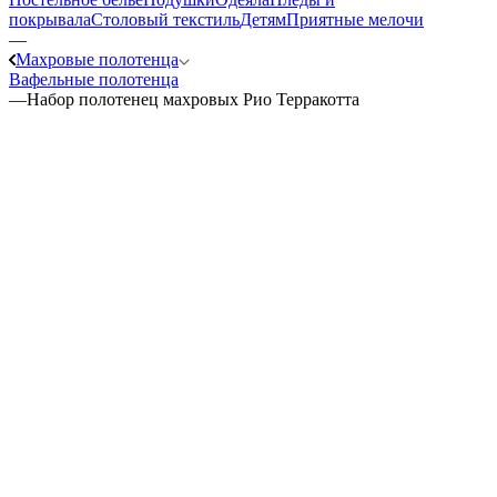
покрывала
Столовый текстиль
Детям
Приятные мелочи
—
Махровые полотенца
Вафельные полотенца
—
Набор полотенец махровых Рио Терракотта