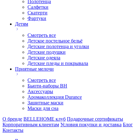
Полотенца
Салфетки
Скатерти
Фартуки
Детям
Смотреть все
Детское постельное бельё
Детские полотенца и уголки
Детские подушки
Детские одеяла
Детские пледы и покрывала
Приятные мелочи
Смотреть все
Бьюти-наборы ВН
Аксессуары
Аромаколлекция Durance
Защитные маски
Маски для сна
О бренде
BELLEHOME клуб
Подарочные сертификаты
Корпоративным клиентам
Условия покупки и доставка
Блог
Контакты