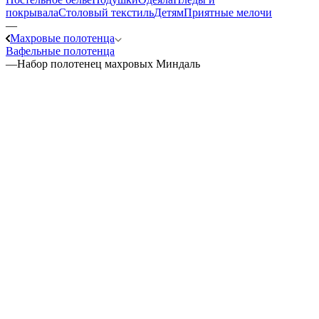
покрывала
Столовый текстиль
Детям
Приятные мелочи
—
Махровые полотенца
Вафельные полотенца
—
Набор полотенец махровых Миндаль