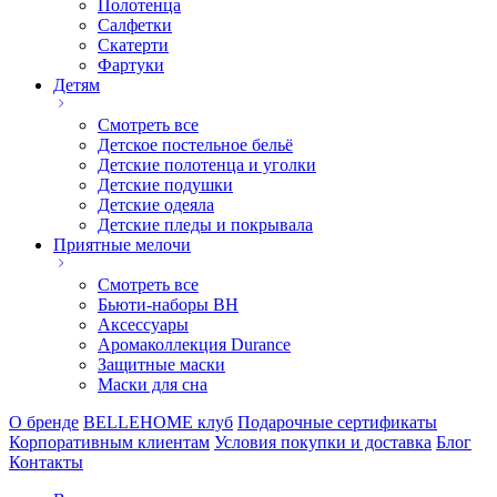
Полотенца
Салфетки
Скатерти
Фартуки
Детям
Смотреть все
Детское постельное бельё
Детские полотенца и уголки
Детские подушки
Детские одеяла
Детские пледы и покрывала
Приятные мелочи
Смотреть все
Бьюти-наборы ВН
Аксессуары
Аромаколлекция Durance
Защитные маски
Маски для сна
О бренде
BELLEHOME клуб
Подарочные сертификаты
Корпоративным клиентам
Условия покупки и доставка
Блог
Контакты