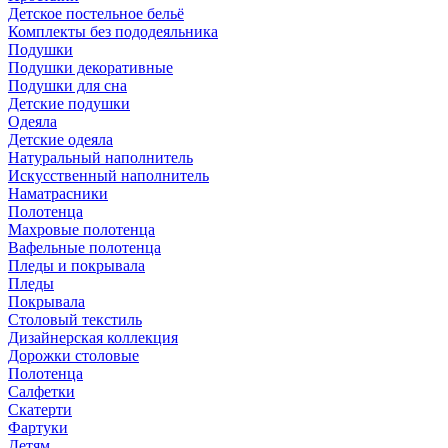
Детское постельное бельё
Комплекты без пододеяльника
Подушки
Подушки декоративные
Подушки для сна
Детские подушки
Одеяла
Детские одеяла
Натуральный наполнитель
Искуcственный наполнитель
Наматрасники
Полотенца
Махровые полотенца
Вафельные полотенца
Пледы и покрывала
Пледы
Покрывала
Столовый текстиль
Дизайнерская коллекция
Дорожки столовые
Полотенца
Салфетки
Скатерти
Фартуки
Детям