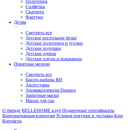
Полотенца
Салфетки
Скатерти
Фартуки
Детям
Смотреть все
Детское постельное бельё
Детские полотенца и уголки
Детские подушки
Детские одеяла
Детские пледы и покрывала
Приятные мелочи
Смотреть все
Бьюти-наборы ВН
Аксессуары
Аромаколлекция Durance
Защитные маски
Маски для сна
О бренде
BELLEHOME клуб
Подарочные сертификаты
Корпоративным клиентам
Условия покупки и доставка
Блог
Контакты