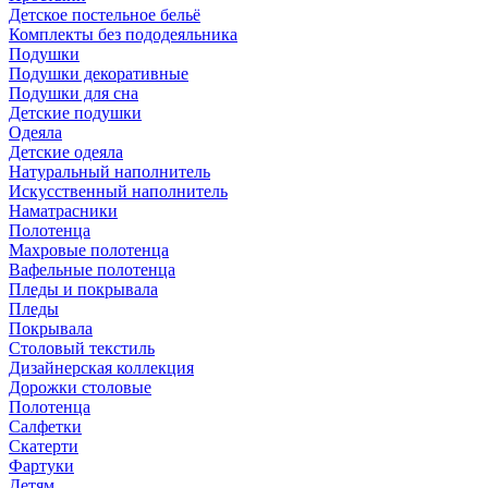
Детское постельное бельё
Комплекты без пододеяльника
Подушки
Подушки декоративные
Подушки для сна
Детские подушки
Одеяла
Детские одеяла
Натуральный наполнитель
Искуcственный наполнитель
Наматрасники
Полотенца
Махровые полотенца
Вафельные полотенца
Пледы и покрывала
Пледы
Покрывала
Столовый текстиль
Дизайнерская коллекция
Дорожки столовые
Полотенца
Салфетки
Скатерти
Фартуки
Детям