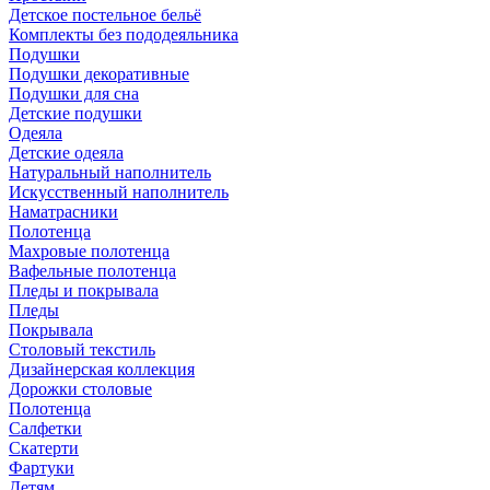
Детское постельное бельё
Комплекты без пододеяльника
Подушки
Подушки декоративные
Подушки для сна
Детские подушки
Одеяла
Детские одеяла
Натуральный наполнитель
Искуcственный наполнитель
Наматрасники
Полотенца
Махровые полотенца
Вафельные полотенца
Пледы и покрывала
Пледы
Покрывала
Столовый текстиль
Дизайнерская коллекция
Дорожки столовые
Полотенца
Салфетки
Скатерти
Фартуки
Детям