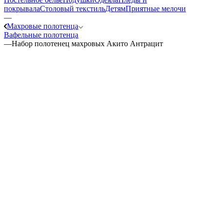
покрывала
Столовый текстиль
Детям
Приятные мелочи
—
Махровые полотенца
Вафельные полотенца
—
Набор полотенец махровых Акито Антрацит