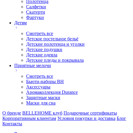
Полотенца
Салфетки
Скатерти
Фартуки
Детям
Смотреть все
Детское постельное бельё
Детские полотенца и уголки
Детские подушки
Детские одеяла
Детские пледы и покрывала
Приятные мелочи
Смотреть все
Бьюти-наборы ВН
Аксессуары
Аромаколлекция Durance
Защитные маски
Маски для сна
О бренде
BELLEHOME клуб
Подарочные сертификаты
Корпоративным клиентам
Условия покупки и доставка
Блог
Контакты