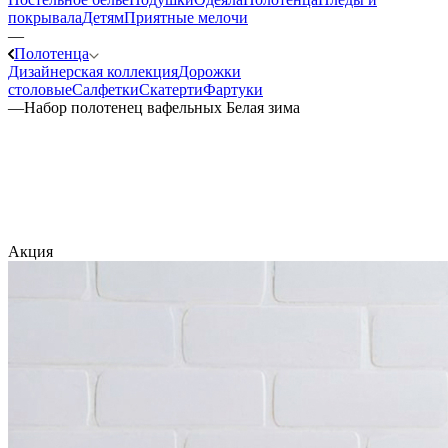
покрывала
Детям
Приятные мелочи
—
Полотенца
Дизайнерская коллекция
Дорожки
столовые
Салфетки
Скатерти
Фартуки
—
Набор полотенец вафельных Белая зима
Акция