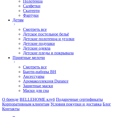
Полотенца
Салфетки
Скатерти
Фартуки
Детям
Смотреть все
Детское постельное бельё
Детские полотенца и уголки
Детские подушки
Детские одеяла
Детские пледы и покрывала
Приятные мелочи
Смотреть все
Бьюти-наборы ВН
Аксессуары
Аромаколлекция Durance
Защитные маски
Маски для сна
О бренде
BELLEHOME клуб
Подарочные сертификаты
Корпоративным клиентам
Условия покупки и доставка
Блог
Контакты