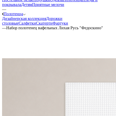
покрывала
Детям
Приятные мелочи
—
Полотенца
Дизайнерская коллекция
Дорожки
столовые
Салфетки
Скатерти
Фартуки
—
Набор полотенец вафельных Лихая Русь "Федоскино"