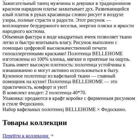
Зажигательный танец мужчины и девушки в традиционном
красном нарядном платье захватывает дух. Развевающийся
алый платок в руках красавицы словно рисует в воздухе
узоры, полные страсти и радости. Этот рисунок —
воплощение безудержного веселья, энергии пляски и яркости
народного костюма.
Объемная фактура в виде квадратных ячеек позволяет ткани
легко и быстро впитывать влагу. Рисунок выполнен с
помощью цифровой высококачественной печати
гипоаллергенными красками! Полотенца BELLEHOME
изготовлены из 100% хлопка, мягкие и приятные на ощупь.
Ткань имеет высокую плотность: полотенца устойчивы к
изнашиванию и могут активно использоваться в быту.
Кухонное полотенце из вафельной ткани — главный
помощник на кухне! Полотенца BELLEHOME — это
практичность, комфорт и уют!
В комплект входит: 2 полотенца 40*70.
Упаковка: продаются в крафт коробке с фирменным рисунком
в стиле Федоскино.
Набор вафельных полотенец BELLEHOME × Федоскино.
Товары коллекции
Перейти к коллекции