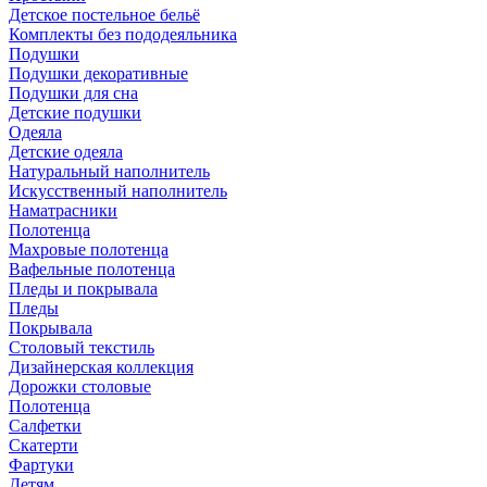
Детское постельное бельё
Комплекты без пододеяльника
Подушки
Подушки декоративные
Подушки для сна
Детские подушки
Одеяла
Детские одеяла
Натуральный наполнитель
Искуcственный наполнитель
Наматрасники
Полотенца
Махровые полотенца
Вафельные полотенца
Пледы и покрывала
Пледы
Покрывала
Столовый текстиль
Дизайнерская коллекция
Дорожки столовые
Полотенца
Салфетки
Скатерти
Фартуки
Детям