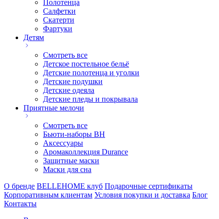
Полотенца
Салфетки
Скатерти
Фартуки
Детям
Смотреть все
Детское постельное бельё
Детские полотенца и уголки
Детские подушки
Детские одеяла
Детские пледы и покрывала
Приятные мелочи
Смотреть все
Бьюти-наборы ВН
Аксессуары
Аромаколлекция Durance
Защитные маски
Маски для сна
О бренде
BELLEHOME клуб
Подарочные сертификаты
Корпоративным клиентам
Условия покупки и доставка
Блог
Контакты