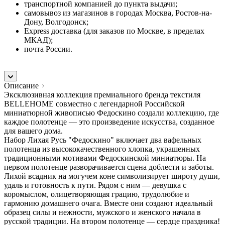
транспортной компанией до пункта выдачи;
самовывоз из магазинов в городах Москва, Ростов-на-
Дону, Волгодонск;
Express доставка (для заказов по Москве, в пределах
МКАД);
почта России.
Описание
Эксклюзивная коллекция премиального бренда текстиля
BELLEHOME совместно с легендарной Российской
миниатюрной живописью Федоскино создали коллекцию, где
каждое полотенце — это произведение искусства, созданное
для вашего дома.
Набор Лихая Русь "Федоскино" включает два вафельных
полотенца из высококачественного хлопка, украшенных
традиционными мотивами Федоскинской миниатюры. На
первом полотенце разворачивается сцена доблести и заботы.
Лихой всадник на могучем коне символизирует широту души,
удаль и готовность к пути. Рядом с ним — девушка с
коромыслом, олицетворяющая грацию, трудолюбие и
гармонию домашнего очага. Вместе они создают идеальный
образец силы и нежности, мужского и женского начала в
русской традиции. На втором полотенце — сердце праздника!