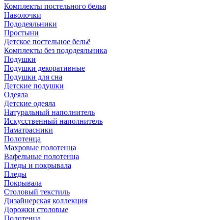
Комплекты постельного белья
Наволочки
Пододеяльники
Простыни
Детское постельное бельё
Комплекты без пододеяльника
Подушки
Подушки декоративные
Подушки для сна
Детские подушки
Одеяла
Детские одеяла
Натуральный наполнитель
Искуcственный наполнитель
Наматрасники
Полотенца
Махровые полотенца
Вафельные полотенца
Пледы и покрывала
Пледы
Покрывала
Столовый текстиль
Дизайнерская коллекция
Дорожки столовые
Полотенца