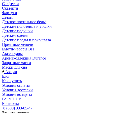
Салфетки
Скатерти
Фартуки
Детям
Детское постельное бельё
Детские полотенца и уголки
Детские подушки
Детские одеяла
Детские пледы и покрывала
Приятные мелочи
Бьюти-наборы ВН
Аксессуары
Аромаколлекция Durance
Защитные маски
Маски для сна
Акции
Блог
Как купить
Условия оплаты
Условия доставки
Условия возврата
BelleCLUB
Контакты
8 (800) 333-05-47
Заказать звонок