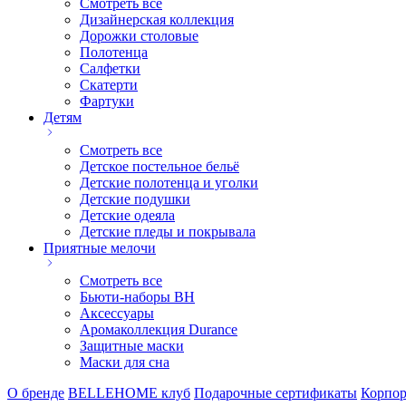
Смотреть все
Дизайнерская коллекция
Дорожки столовые
Полотенца
Салфетки
Скатерти
Фартуки
Детям
Смотреть все
Детское постельное бельё
Детские полотенца и уголки
Детские подушки
Детские одеяла
Детские пледы и покрывала
Приятные мелочи
Смотреть все
Бьюти-наборы ВН
Аксессуары
Аромаколлекция Durance
Защитные маски
Маски для сна
О бренде
BELLEHOME клуб
Подарочные сертификаты
Корпор