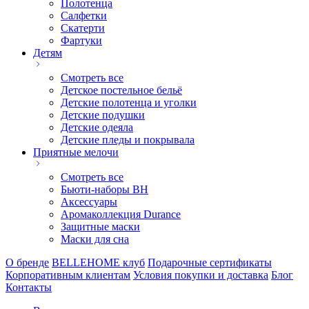
Полотенца
Салфетки
Скатерти
Фартуки
Детям
Смотреть все
Детское постельное бельё
Детские полотенца и уголки
Детские подушки
Детские одеяла
Детские пледы и покрывала
Приятные мелочи
Смотреть все
Бьюти-наборы ВН
Аксессуары
Аромаколлекция Durance
Защитные маски
Маски для сна
О бренде
BELLEHOME клуб
Подарочные сертификаты
Корпоративным клиентам
Условия покупки и доставка
Блог
Контакты