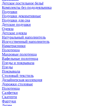
Детское постельное бельё
Комплекты без пододеяльника
Подушки
Подушки декоративные
Подушки для сна
Детские подушки
Одеяла
Детские одеяла
Натуральный наполнитель
Искуcственный наполнитель
Наматрасники
Полотенца
Махровые полотенца
Вафельные полотенца
Пледы и покрывала
Пледы
Покрывала
Столовый текстиль
Дизайнерская коллекция
Дорожки столовые
Полотенца
Салфетки
Скатерти
Фартуки
Детям