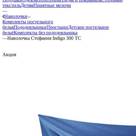
текстиль
Детям
Приятные мелочи
—
Наволочки
Комплекты постельного
белья
Пододеяльники
Простыни
Детское постельное
бельё
Комплекты без пододеяльника
—
Наволочка Стефания Indigo 300 TC
Акция