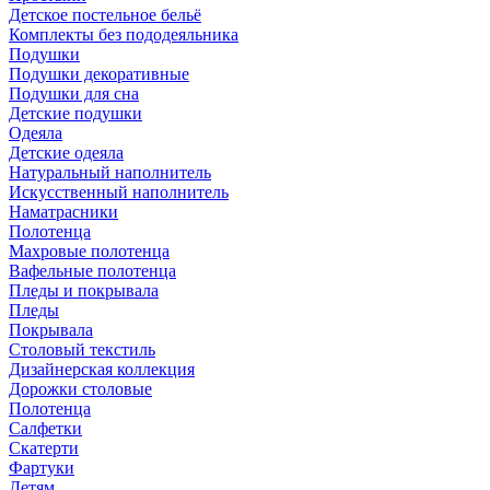
Детское постельное бельё
Комплекты без пододеяльника
Подушки
Подушки декоративные
Подушки для сна
Детские подушки
Одеяла
Детские одеяла
Натуральный наполнитель
Искуcственный наполнитель
Наматрасники
Полотенца
Махровые полотенца
Вафельные полотенца
Пледы и покрывала
Пледы
Покрывала
Столовый текстиль
Дизайнерская коллекция
Дорожки столовые
Полотенца
Салфетки
Скатерти
Фартуки
Детям