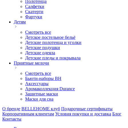
Полотенца
Салфетки
Скатерти
Фартуки
Детям
Смотреть все
Детское постельное бельё
Детские полотенца и уголки
Детские подушки
Детские одеяла
Детские пледы и покрывала
Приятные мелочи
Смотреть все
Бьюти-наборы ВН
Аксессуары
Аромаколлекция Durance
Защитные маски
Маски для сна
О бренде
BELLEHOME клуб
Подарочные сертификаты
Корпоративным клиентам
Условия покупки и доставка
Блог
Контакты