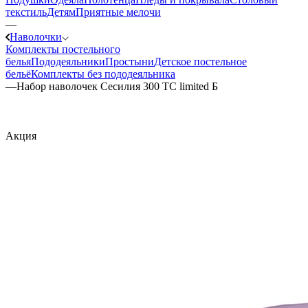
текстиль
Детям
Приятные мелочи
—
Наволочки
Комплекты постельного
белья
Пододеяльники
Простыни
Детское постельное
бельё
Комплекты без пододеяльника
—
Набор наволочек Сесилия 300 TC limited Б
Акция