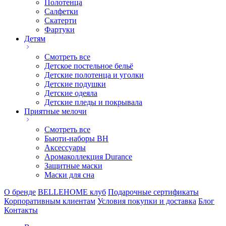
Полотенца
Салфетки
Скатерти
Фартуки
Детям
Смотреть все
Детское постельное бельё
Детские полотенца и уголки
Детские подушки
Детские одеяла
Детские пледы и покрывала
Приятные мелочи
Смотреть все
Бьюти-наборы ВН
Аксессуары
Аромаколлекция Durance
Защитные маски
Маски для сна
О бренде
BELLEHOME клуб
Подарочные сертификаты
Корпоративным клиентам
Условия покупки и доставка
Блог
Контакты