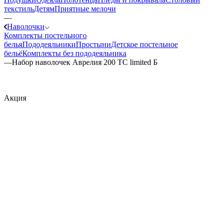
текстиль
Детям
Приятные мелочи
—
Наволочки
Комплекты постельного
белья
Пододеяльники
Простыни
Детское постельное
бельё
Комплекты без пододеяльника
—
Набор наволочек Аврелия 200 TC limited Б
Акция