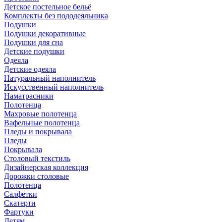
Детское постельное бельё
Комплекты без пододеяльника
Подушки
Подушки декоративные
Подушки для сна
Детские подушки
Одеяла
Детские одеяла
Натуральный наполнитель
Искуcственный наполнитель
Наматрасники
Полотенца
Махровые полотенца
Вафельные полотенца
Пледы и покрывала
Пледы
Покрывала
Столовый текстиль
Дизайнерская коллекция
Дорожки столовые
Полотенца
Салфетки
Скатерти
Фартуки
Детям