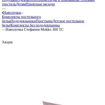
текстиль
Детям
Приятные мелочи
—
Наволочки
Комплекты постельного
белья
Пододеяльники
Простыни
Детское постельное
бельё
Комплекты без пододеяльника
—
Наволочка Стефания Mokko 300 ТС
Акция