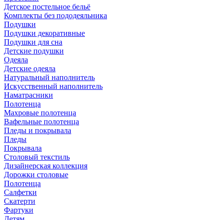
Детское постельное бельё
Комплекты без пододеяльника
Подушки
Подушки декоративные
Подушки для сна
Детские подушки
Одеяла
Детские одеяла
Натуральный наполнитель
Искуcственный наполнитель
Наматрасники
Полотенца
Махровые полотенца
Вафельные полотенца
Пледы и покрывала
Пледы
Покрывала
Столовый текстиль
Дизайнерская коллекция
Дорожки столовые
Полотенца
Салфетки
Скатерти
Фартуки
Детям