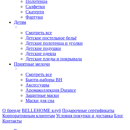
Полотенца
Салфетки
Скатерти
Фартуки
Детям
Смотреть все
Детское постельное бельё
Детские полотенца и уголки
Детские подушки
Детские одеяла
Детские пледы и покрывала
Приятные мелочи
Смотреть все
Бьюти-наборы ВН
Аксессуары
Аромаколлекция Durance
Защитные маски
Маски для сна
О бренде
BELLEHOME клуб
Подарочные сертификаты
Корпоративным клиентам
Условия покупки и доставка
Блог
Контакты