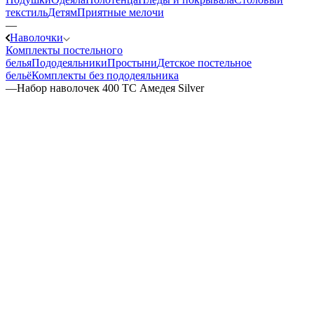
текстиль
Детям
Приятные мелочи
—
Наволочки
Комплекты постельного
белья
Пододеяльники
Простыни
Детское постельное
бельё
Комплекты без пододеяльника
—
Набор наволочек 400 ТС Амедея Silver