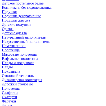
Детское постельное бельё
Комплекты без пододеяльника
Подушки
Подушки декоративные
Подушки для сна
Детские подушки
Одеяла
Детские одеяла
Натуральный наполнитель
Искуcственный наполнитель
Наматрасники
Полотенца
Махровые полотенца
Вафельные полотенца
Пледы и покрывала
Пледы
Покрывала
Столовый текстиль
Дизайнерская коллекция
Дорожки столовые
Полотенца
Салфетки
Скатерти
Фартуки
Детям