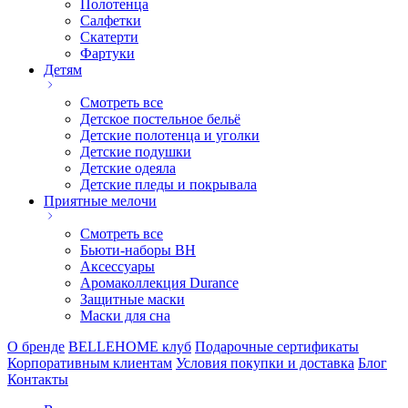
Полотенца
Салфетки
Скатерти
Фартуки
Детям
Смотреть все
Детское постельное бельё
Детские полотенца и уголки
Детские подушки
Детские одеяла
Детские пледы и покрывала
Приятные мелочи
Смотреть все
Бьюти-наборы ВН
Аксессуары
Аромаколлекция Durance
Защитные маски
Маски для сна
О бренде
BELLEHOME клуб
Подарочные сертификаты
Корпоративным клиентам
Условия покупки и доставка
Блог
Контакты