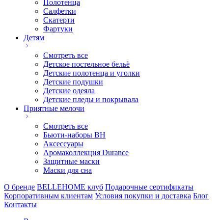
Полотенца
Салфетки
Скатерти
Фартуки
Детям
Смотреть все
Детское постельное бельё
Детские полотенца и уголки
Детские подушки
Детские одеяла
Детские пледы и покрывала
Приятные мелочи
Смотреть все
Бьюти-наборы ВН
Аксессуары
Аромаколлекция Durance
Защитные маски
Маски для сна
О бренде
BELLEHOME клуб
Подарочные сертификаты
Корпоративным клиентам
Условия покупки и доставка
Блог
Контакты