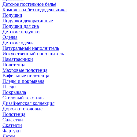
Детское постельное бельё
Комплекты без пододеяльника
Подушки
Подушки декоративные
Подушки для сна
Детские подушки
Одеяла
Детские одеяла
Натуральный наполнитель
Искуcственный наполнитель
Наматрасники
Полотенца
Махровые полотенца
Вафельные полотенца
Пледы и покрывала
Пледы
Покрывала
Столовый текстиль
Дизайнерская коллекция
Дорожки столовые
Полотенца
Салфетки
Скатерти
Фартуки
Детям