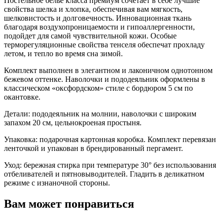
Постельное белье класса премиум сочетает в себе лучшие
свойства шелка и хлопка, обеспечивая вам мягкость,
шелковистость и долговечность. Инновационная ткань
благодаря воздухопроницаемости и гипоаллергенности,
подойдет для самой чувствительной кожи. Особые
терморегуляционные свойства тенселя обеспечат прохладу
летом, и тепло во время сна зимой.
Комплект выполнен в элегантном и лаконичном однотонном
бежевом оттенке. Наволочки и пододеяльник оформлены в
классическом «оксфордском» стиле с бордюром 5 см по
окантовке.
Детали: пододеяльник на молнии, наволочки с широким
запахом 20 см, цельнокроеная простыня.
Упаковка: подарочная картонная коробка. Комплект перевязан
ленточкой и упакован в брендированный пергамент.
Уход: бережная стирка при температуре 30° без использования
отбеливателей и пятновыводителей. Гладить в деликатном
режиме с изнаночной стороны.
Вам может понравиться