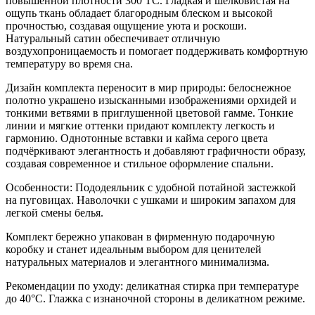
повышенной плотности 300 ТС. Гладкая и шелковистая на
ощупь ткань обладает благородным блеском и высокой
прочностью, создавая ощущение уюта и роскоши.
Натуральный сатин обеспечивает отличную
воздухопроницаемость и помогает поддерживать комфортную
температуру во время сна.
Дизайн комплекта переносит в мир природы: белоснежное
полотно украшено изысканными изображениями орхидей и
тонкими ветвями в приглушенной цветовой гамме. Тонкие
линии и мягкие оттенки придают комплекту легкость и
гармонию. Однотонные вставки и кайма серого цвета
подчёркивают элегантность и добавляют графичности образу,
создавая современное и стильное оформление спальни.
Особенности: Пододеяльник с удобной потайной застежкой
на пуговицах. Наволочки с ушками и широким запахом для
легкой смены белья.
Комплект бережно упакован в фирменную подарочную
коробку и станет идеальным выбором для ценителей
натуральных материалов и элегантного минимализма.
Рекомендации по уходу: деликатная стирка при температуре
до 40°C. Глажка с изнаночной стороны в деликатном режиме.