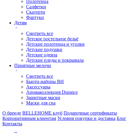
Полотенца
Салфетки
Скатерти
Фартуки
Детям
Смотреть все
Детское постельное бельё
Детские полотенца и уголки
Детские подушки
Детские одеяла
Детские пледы и покрывала
Приятные мелочи
Смотреть все
Бьюти-наборы ВН
Аксессуары
Аромаколлекция Durance
Защитные маски
Маски для сна
О бренде
BELLEHOME клуб
Подарочные сертификаты
Корпоративным клиентам
Условия покупки и доставка
Блог
Контакты