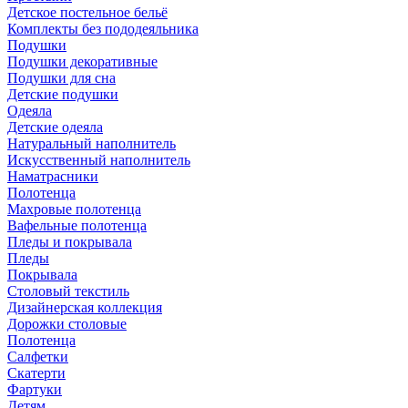
Детское постельное бельё
Комплекты без пододеяльника
Подушки
Подушки декоративные
Подушки для сна
Детские подушки
Одеяла
Детские одеяла
Натуральный наполнитель
Искуcственный наполнитель
Наматрасники
Полотенца
Махровые полотенца
Вафельные полотенца
Пледы и покрывала
Пледы
Покрывала
Столовый текстиль
Дизайнерская коллекция
Дорожки столовые
Полотенца
Салфетки
Скатерти
Фартуки
Детям