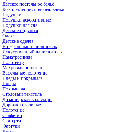
Детское постельное бельё
Комплекты без пододеяльника
Подушки
Подушки декоративные
Подушки для сна
Детские подушки
Одеяла
Детские одеяла
Натуральный наполнитель
Искуcственный наполнитель
Наматрасники
Полотенца
Махровые полотенца
Вафельные полотенца
Пледы и покрывала
Пледы
Покрывала
Столовый текстиль
Дизайнерская коллекция
Дорожки столовые
Полотенца
Салфетки
Скатерти
Фартуки
Детям