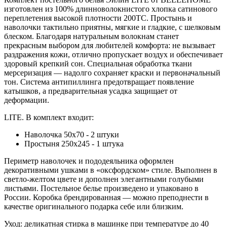
изготовлен из 100% длинноволокнистого хлопка сатинового
переплетения высокой плотности 200ТC. Простынь и
наволочки тактильно приятны, мягкие и гладкие, с шелковым
блеском. Благодаря натуральным волокнам станет
прекрасным выбором для любителей комфорта: не вызывает
раздражения кожи, отлично пропускает воздух и обеспечивает
здоровый крепкий сон. Специальная обработка ткани
мерсеризация — надолго сохраняет краски и первоначальный
тон. Система антипиллинга предотвращает появление
катышков, а предварительная усадка защищает от
деформации.
LITE. В комплект входит:
Наволочка 50х70 - 2 штуки
Простыня 250х245 - 1 штука
Периметр наволочек и пододеяльника оформлен
декоративными ушками в «оксфордском» стиле. Выполнен в
светло-желтом цвете и дополнен элегантными голубыми
листьями. Постельное белье произведено и упаковано в
России. Коробка брендированная — можно преподнести в
качестве оригинального подарка себе или близким.
Уход: деликатная стирка в машинке при температуре до 40