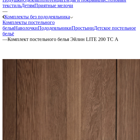
текстиль
Детям
Приятные мелочи
—
Комплекты без пододеяльника
Комплекты постельного
белья
Наволочки
Пододеяльники
Простыни
Детское постельное
бельё
—
Комплект постельного белья Эйлин LITE 200 TC А