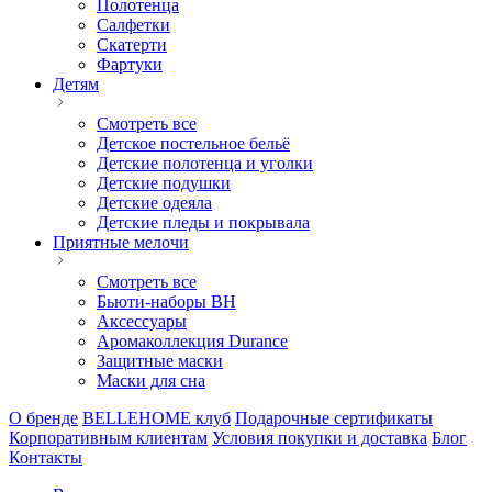
Полотенца
Салфетки
Скатерти
Фартуки
Детям
Смотреть все
Детское постельное бельё
Детские полотенца и уголки
Детские подушки
Детские одеяла
Детские пледы и покрывала
Приятные мелочи
Смотреть все
Бьюти-наборы ВН
Аксессуары
Аромаколлекция Durance
Защитные маски
Маски для сна
О бренде
BELLEHOME клуб
Подарочные сертификаты
Корпоративным клиентам
Условия покупки и доставка
Блог
Контакты