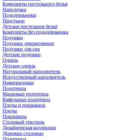
Комплекты постельного белья
Наволочки
Пододеяльники
Простыни
Детское постельное бельё
Комплекты без пододеяльника
Подушки
Подушки декоративные
Подушки для сна
Детские подушки
Одеяла
Детские одеяла
Натуральный наполнитель
Искуcственный наполнитель
Наматрасники
Полотенца
Махровые полотенца
Вафельные полотенца
Пледы и покрывала
Пледы
Покрывала
Столовый текстиль
Дизайнерская коллекция
Дорожки столовые
Полотенца