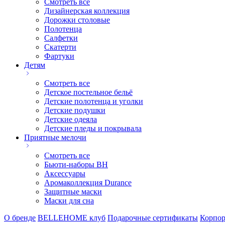
Смотреть все
Дизайнерская коллекция
Дорожки столовые
Полотенца
Салфетки
Скатерти
Фартуки
Детям
Смотреть все
Детское постельное бельё
Детские полотенца и уголки
Детские подушки
Детские одеяла
Детские пледы и покрывала
Приятные мелочи
Смотреть все
Бьюти-наборы ВН
Аксессуары
Аромаколлекция Durance
Защитные маски
Маски для сна
О бренде
BELLEHOME клуб
Подарочные сертификаты
Корпор