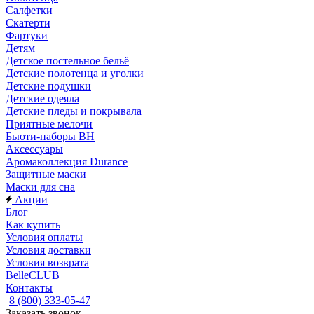
Салфетки
Скатерти
Фартуки
Детям
Детское постельное бельё
Детские полотенца и уголки
Детские подушки
Детские одеяла
Детские пледы и покрывала
Приятные мелочи
Бьюти-наборы ВН
Аксессуары
Аромаколлекция Durance
Защитные маски
Маски для сна
Акции
Блог
Как купить
Условия оплаты
Условия доставки
Условия возврата
BelleCLUB
Контакты
8 (800) 333-05-47
Заказать звонок