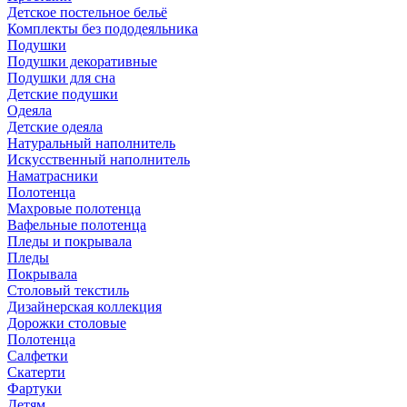
Детское постельное бельё
Комплекты без пододеяльника
Подушки
Подушки декоративные
Подушки для сна
Детские подушки
Одеяла
Детские одеяла
Натуральный наполнитель
Искуcственный наполнитель
Наматрасники
Полотенца
Махровые полотенца
Вафельные полотенца
Пледы и покрывала
Пледы
Покрывала
Столовый текстиль
Дизайнерская коллекция
Дорожки столовые
Полотенца
Салфетки
Скатерти
Фартуки
Детям