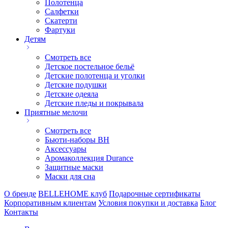
Полотенца
Салфетки
Скатерти
Фартуки
Детям
Смотреть все
Детское постельное бельё
Детские полотенца и уголки
Детские подушки
Детские одеяла
Детские пледы и покрывала
Приятные мелочи
Смотреть все
Бьюти-наборы ВН
Аксессуары
Аромаколлекция Durance
Защитные маски
Маски для сна
О бренде
BELLEHOME клуб
Подарочные сертификаты
Корпоративным клиентам
Условия покупки и доставка
Блог
Контакты