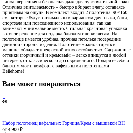
гипоаллергенная и безопасная даже для чувствительной кожи.
Отличная впитываемость – быстро вбирает влагу, оставаясь
приятным на ощупь. В комплект входит 2 полотенца 90×160
см, которые будут оптимальным вариантом для пляжа, бани,
спортзала или повседневного использования, так как
занимают минимальное место. Стильная крафтовая упаковка –
готовое решение для подарка близким или коллегам. На
полотенце имеется удобная, прочная петелька посередине
длинной стороны изделия. Полотенце можно стирать в
машине, обладает прекрасной износостойкостью. Сдержанные
оттенки (горчичный и кремовый) – легко впишутся в любой
интерьер, от классического до современного. Подарите себе и
близким уют и комфорт с вафельными полотенцами
Bellehome!
Вам может понравиться
Набор полотенец вафельных Горчица/Крем с вышивкой BH
от 4 900 ₽