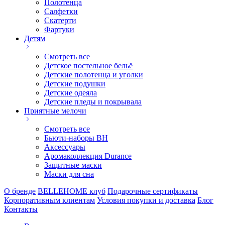
Полотенца
Салфетки
Скатерти
Фартуки
Детям
Смотреть все
Детское постельное бельё
Детские полотенца и уголки
Детские подушки
Детские одеяла
Детские пледы и покрывала
Приятные мелочи
Смотреть все
Бьюти-наборы ВН
Аксессуары
Аромаколлекция Durance
Защитные маски
Маски для сна
О бренде
BELLEHOME клуб
Подарочные сертификаты
Корпоративным клиентам
Условия покупки и доставка
Блог
Контакты