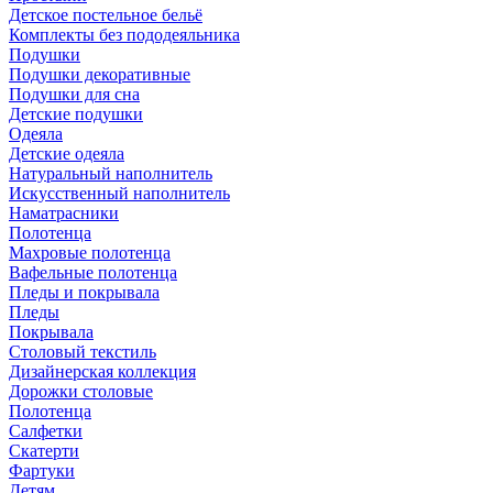
Детское постельное бельё
Комплекты без пододеяльника
Подушки
Подушки декоративные
Подушки для сна
Детские подушки
Одеяла
Детские одеяла
Натуральный наполнитель
Искуcственный наполнитель
Наматрасники
Полотенца
Махровые полотенца
Вафельные полотенца
Пледы и покрывала
Пледы
Покрывала
Столовый текстиль
Дизайнерская коллекция
Дорожки столовые
Полотенца
Салфетки
Скатерти
Фартуки
Детям