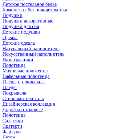
Детское постельное бельё
Комплекты без пододеяльника
Подушки
Подушки декоративные
Подушки для сна
Детские подушки
Одеяла
Детские одеяла
Натуральный наполнитель
Искуcственный наполнитель
Наматрасники
Полотенца
Махровые полотенца
Вафельные полотенца
Пледы и покрывала
Пледы
Покрывала
Столовый текстиль
Дизайнерская коллекция
Дорожки столовые
Полотенца
Салфетки
Скатерти
Фартуки
Детям