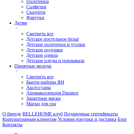
Полотенца
Салфетки
Скатерти
Фартуки
Детям
Смотреть все
Детское постельное бельё
Детские полотенца и уголки
Детские подушки
Детские одеяла
Детские пледы и покрывала
Приятные мелочи
Смотреть все
Бьюти-наборы ВН
Аксессуары
Аромаколлекция Durance
Защитные маски
Маски для сна
О бренде
BELLEHOME клуб
Подарочные сертификаты
Корпоративным клиентам
Условия покупки и доставка
Блог
Контакты