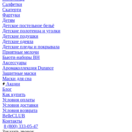
Салфетки
Скатерти
Фартуки
Детям
Детское постельное бельё
Детские полотенца и уголки
Детские подушки
Детские одеяла
Детские пледы и покрывала
Приятные мелочи
Бьюти-наборы ВН
Аксессуары
Аромаколлекция Durance
Защитные маски
Маски для сна
Акции
Блог
Как купить
Условия оплаты
Условия доставки
Условия возврата
BelleCLUB
Контакты
8 (800) 333-05-47
Заказать звонок