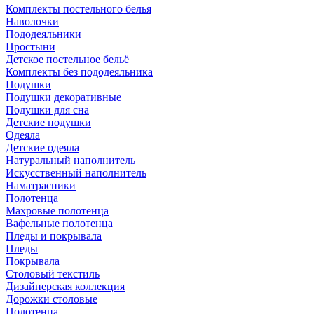
Комплекты постельного белья
Наволочки
Пододеяльники
Простыни
Детское постельное бельё
Комплекты без пододеяльника
Подушки
Подушки декоративные
Подушки для сна
Детские подушки
Одеяла
Детские одеяла
Натуральный наполнитель
Искуcственный наполнитель
Наматрасники
Полотенца
Махровые полотенца
Вафельные полотенца
Пледы и покрывала
Пледы
Покрывала
Столовый текстиль
Дизайнерская коллекция
Дорожки столовые
Полотенца