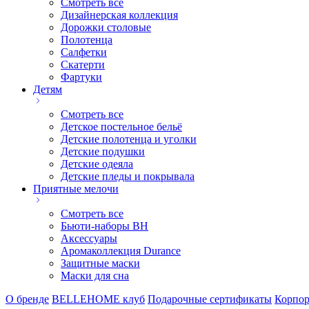
Смотреть все
Дизайнерская коллекция
Дорожки столовые
Полотенца
Салфетки
Скатерти
Фартуки
Детям
Смотреть все
Детское постельное бельё
Детские полотенца и уголки
Детские подушки
Детские одеяла
Детские пледы и покрывала
Приятные мелочи
Смотреть все
Бьюти-наборы ВН
Аксессуары
Аромаколлекция Durance
Защитные маски
Маски для сна
О бренде
BELLEHOME клуб
Подарочные сертификаты
Корпор