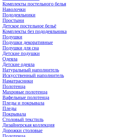
Комплекты постельного белья
Наволочки
Пододеяльники
Простыни
Детское постельное бельё
Комплекты без пододеяльника
Подушки
Подушки декоративные
Подушки для сна
Детские подушки
Одеяла
Детские одеяла
Натуральный наполнитель
Искуcственный наполнитель
Наматрасники
Полотенца
Махровые полотенца
Вафельные полотенца
Пледы и покрывала
Пледы
Покрывала
Столовый текстиль
Дизайнерская коллекция
Дорожки столовые
Полотенца