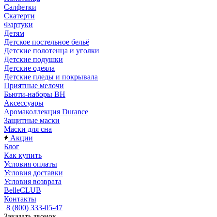
Салфетки
Скатерти
Фартуки
Детям
Детское постельное бельё
Детские полотенца и уголки
Детские подушки
Детские одеяла
Детские пледы и покрывала
Приятные мелочи
Бьюти-наборы ВН
Аксессуары
Аромаколлекция Durance
Защитные маски
Маски для сна
Акции
Блог
Как купить
Условия оплаты
Условия доставки
Условия возврата
BelleCLUB
Контакты
8 (800) 333-05-47
Заказать звонок