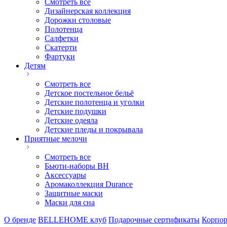
Смотреть все
Дизайнерская коллекция
Дорожки столовые
Полотенца
Салфетки
Скатерти
Фартуки
Детям
Смотреть все
Детское постельное бельё
Детские полотенца и уголки
Детские подушки
Детские одеяла
Детские пледы и покрывала
Приятные мелочи
Смотреть все
Бьюти-наборы ВН
Аксессуары
Аромаколлекция Durance
Защитные маски
Маски для сна
О бренде
BELLEHOME клуб
Подарочные сертификаты
Корпор