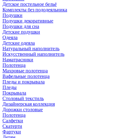
Детское постельное бельё
Комплекты без пододеяльника
Подушки
Подушки декоративные
Подушки для сна
Детские подушки
Одеяла
Детские одеяла
Натуральный наполнитель
Искуcственный наполнитель
Наматрасники
Полотенца
Махровые полотенца
Вафельные полотенца
Пледы и покрывала
Пледы
Покрывала
Столовый текстиль
Дизайнерская коллекция
Дорожки столовые
Полотенца
Салфетки
Скатерти
Фартуки
Детям