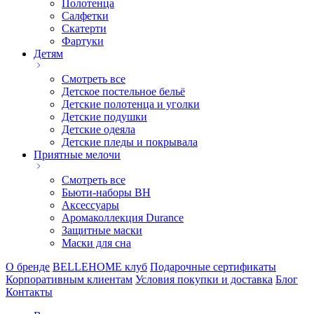
Полотенца
Салфетки
Скатерти
Фартуки
Детям
Смотреть все
Детское постельное бельё
Детские полотенца и уголки
Детские подушки
Детские одеяла
Детские пледы и покрывала
Приятные мелочи
Смотреть все
Бьюти-наборы ВН
Аксессуары
Аромаколлекция Durance
Защитные маски
Маски для сна
О бренде
BELLEHOME клуб
Подарочные сертификаты
Корпоративным клиентам
Условия покупки и доставка
Блог
Контакты