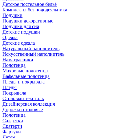
Детское постельное бельё
Комплекты без пододеяльника
Подушки
Подушки декоративные
Подушки для сна
Детские подушки
Одеяла
Детские одеяла
Натуральный наполнитель
Искуcственный наполнитель
Наматрасники
Полотенца
Махровые полотенца
Вафельные полотенца
Пледы и покрывала
Пледы
Покрывала
Столовый текстиль
Дизайнерская коллекция
Дорожки столовые
Полотенца
Салфетки
Скатерти
Фартуки
Детям