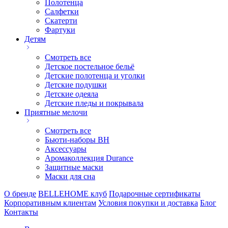
Полотенца
Салфетки
Скатерти
Фартуки
Детям
Смотреть все
Детское постельное бельё
Детские полотенца и уголки
Детские подушки
Детские одеяла
Детские пледы и покрывала
Приятные мелочи
Смотреть все
Бьюти-наборы ВН
Аксессуары
Аромаколлекция Durance
Защитные маски
Маски для сна
О бренде
BELLEHOME клуб
Подарочные сертификаты
Корпоративным клиентам
Условия покупки и доставка
Блог
Контакты