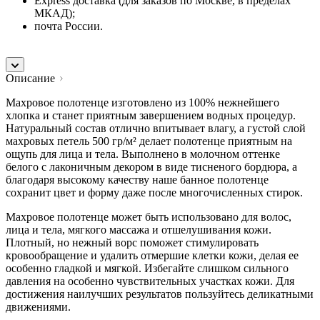
Express доставка (для заказов по Москве, в пределах
МКАД);
почта России.
Описание
Махровое полотенце изготовлено из 100% нежнейшего
хлопка и станет приятным завершением водных процедур.
Натуральный состав отлично впитывает влагу, а густой слой
махровых петель 500 гр/м² делает полотенце приятным на
ощупь для лица и тела. Выполнено в молочном оттенке
белого с лаконичным декором в виде тисненого бордюра, а
благодаря высокому качеству наше банное полотенце
сохранит цвет и форму даже после многочисленных стирок.
Махровое полотенце может быть использовано для волос,
лица и тела, мягкого массажа и отшелушивания кожи.
Плотный, но нежный ворс поможет стимулировать
кровообращение и удалить отмершие клетки кожи, делая ее
особенно гладкой и мягкой. Избегайте слишком сильного
давления на особенно чувствительных участках кожи. Для
достижения наилучших результатов пользуйтесь деликатными
движениями.