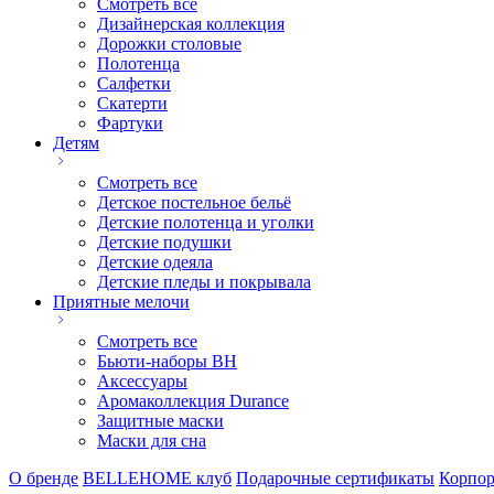
Смотреть все
Дизайнерская коллекция
Дорожки столовые
Полотенца
Салфетки
Скатерти
Фартуки
Детям
Смотреть все
Детское постельное бельё
Детские полотенца и уголки
Детские подушки
Детские одеяла
Детские пледы и покрывала
Приятные мелочи
Смотреть все
Бьюти-наборы ВН
Аксессуары
Аромаколлекция Durance
Защитные маски
Маски для сна
О бренде
BELLEHOME клуб
Подарочные сертификаты
Корпор