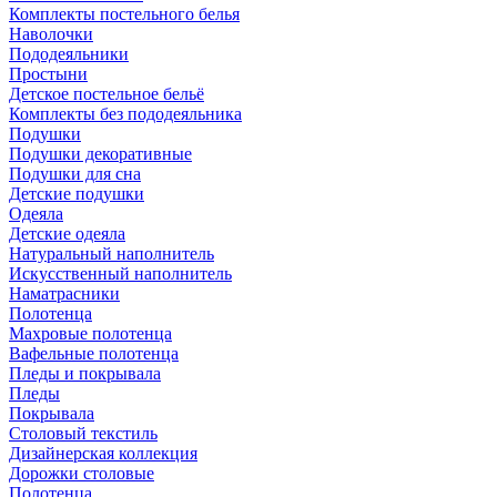
Комплекты постельного белья
Наволочки
Пододеяльники
Простыни
Детское постельное бельё
Комплекты без пододеяльника
Подушки
Подушки декоративные
Подушки для сна
Детские подушки
Одеяла
Детские одеяла
Натуральный наполнитель
Искуcственный наполнитель
Наматрасники
Полотенца
Махровые полотенца
Вафельные полотенца
Пледы и покрывала
Пледы
Покрывала
Столовый текстиль
Дизайнерская коллекция
Дорожки столовые
Полотенца