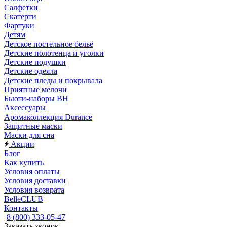
Салфетки
Скатерти
Фартуки
Детям
Детское постельное бельё
Детские полотенца и уголки
Детские подушки
Детские одеяла
Детские пледы и покрывала
Приятные мелочи
Бьюти-наборы ВН
Аксессуары
Аромаколлекция Durance
Защитные маски
Маски для сна
Акции
Блог
Как купить
Условия оплаты
Условия доставки
Условия возврата
BelleCLUB
Контакты
8 (800) 333-05-47
Заказать звонок