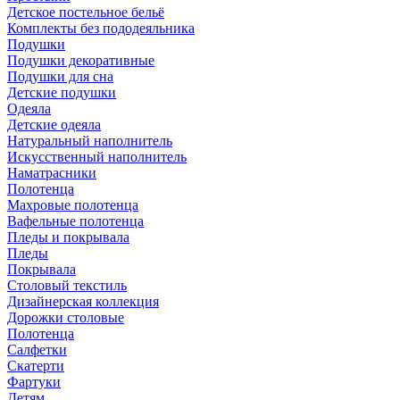
Детское постельное бельё
Комплекты без пододеяльника
Подушки
Подушки декоративные
Подушки для сна
Детские подушки
Одеяла
Детские одеяла
Натуральный наполнитель
Искуcственный наполнитель
Наматрасники
Полотенца
Махровые полотенца
Вафельные полотенца
Пледы и покрывала
Пледы
Покрывала
Столовый текстиль
Дизайнерская коллекция
Дорожки столовые
Полотенца
Салфетки
Скатерти
Фартуки
Детям