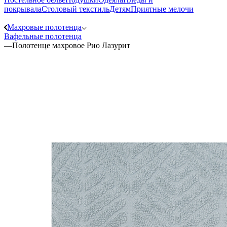
покрывала
Столовый текстиль
Детям
Приятные мелочи
—
Махровые полотенца
Вафельные полотенца
—
Полотенце махровое Рио Лазурит