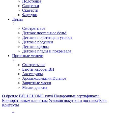
Полотенца
Салфетки
Скатерти
Фартуки
Детям
Смотреть все
Детское постельное бельё
Детские полотенца и уголки
Детские подушки
Детские одеяла
Детские пледы и покрывала
Приятные мелочи
Смотреть все
Бьюти-наборы ВН
Аксессуары
Аромаколлекция Durance
Защитные маски
Маски для сна
О бренде
BELLEHOME клуб
Подарочные сертификаты
Корпоративным клиентам
Условия покупки и доставка
Блог
Контакты