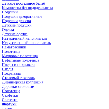
Детское постельное бельё
Комплекты без пододеяльника
Подушки
Подушки декоративные
Подушки для сна
Детские подушки
Одеяла
Детские одеяла
Натуральный наполнитель
Искуcственный наполнитель
Наматрасники
Полотенца
Махровые полотенца
Вафельные полотенца
Пледы и покрывала
Пледы
Покрывала
Столовый текстиль
Дизайнерская коллекция
Дорожки столовые
Полотенца
Салфетки
Скатерти
Фартуки
Детям