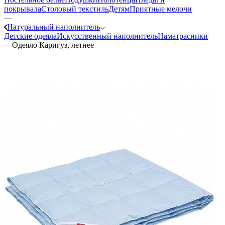
покрывала
Столовый текстиль
Детям
Приятные мелочи
—
Натуральный наполнитель
Детские одеяла
Искуcственный наполнитель
Наматрасники
—
Одеяло Каригуз, летнее