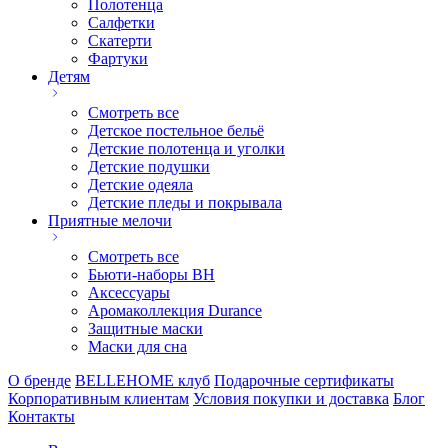
Полотенца
Салфетки
Скатерти
Фартуки
Детям
Смотреть все
Детское постельное бельё
Детские полотенца и уголки
Детские подушки
Детские одеяла
Детские пледы и покрывала
Приятные мелочи
Смотреть все
Бьюти-наборы ВН
Аксессуары
Аромаколлекция Durance
Защитные маски
Маски для сна
О бренде
BELLEHOME клуб
Подарочные сертификаты
Корпоративным клиентам
Условия покупки и доставка
Блог
Контакты