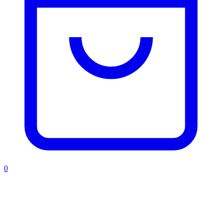
0
Ухаживаем за постельным
бельем правильно!