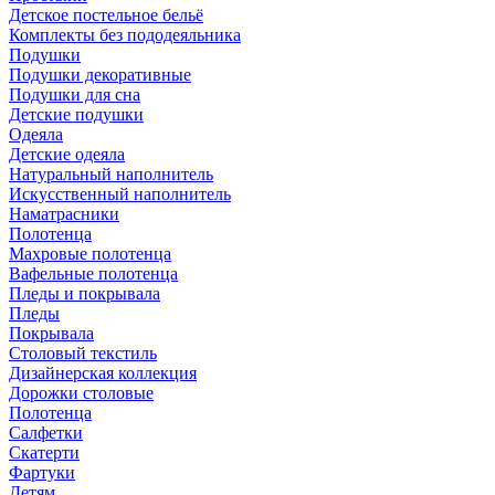
Детское постельное бельё
Комплекты без пододеяльника
Подушки
Подушки декоративные
Подушки для сна
Детские подушки
Одеяла
Детские одеяла
Натуральный наполнитель
Искуcственный наполнитель
Наматрасники
Полотенца
Махровые полотенца
Вафельные полотенца
Пледы и покрывала
Пледы
Покрывала
Столовый текстиль
Дизайнерская коллекция
Дорожки столовые
Полотенца
Салфетки
Скатерти
Фартуки
Детям