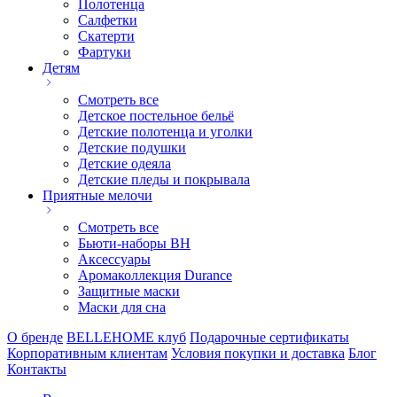
Полотенца
Салфетки
Скатерти
Фартуки
Детям
Смотреть все
Детское постельное бельё
Детские полотенца и уголки
Детские подушки
Детские одеяла
Детские пледы и покрывала
Приятные мелочи
Смотреть все
Бьюти-наборы ВН
Аксессуары
Аромаколлекция Durance
Защитные маски
Маски для сна
О бренде
BELLEHOME клуб
Подарочные сертификаты
Корпоративным клиентам
Условия покупки и доставка
Блог
Контакты