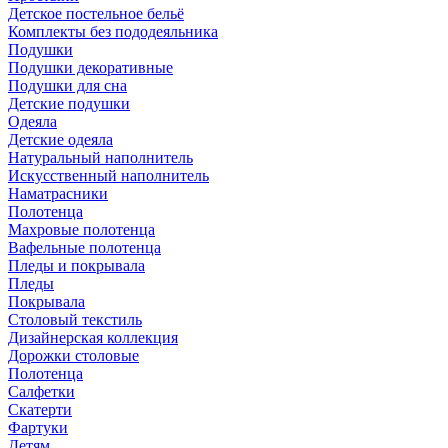
Детское постельное бельё
Комплекты без пододеяльника
Подушки
Подушки декоративные
Подушки для сна
Детские подушки
Одеяла
Детские одеяла
Натуральный наполнитель
Искуcственный наполнитель
Наматрасники
Полотенца
Махровые полотенца
Вафельные полотенца
Пледы и покрывала
Пледы
Покрывала
Столовый текстиль
Дизайнерская коллекция
Дорожки столовые
Полотенца
Салфетки
Скатерти
Фартуки
Детям