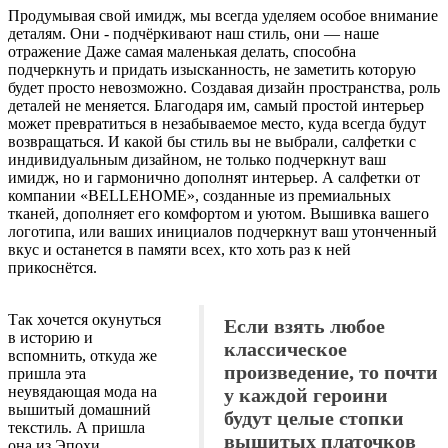
Продумывая свой имидж, мы всегда уделяем особое внимание
деталям. Они - подчёркивают наш стиль, они — наше
отражение Даже самая маленькая делать, способна
подчеркнуть и придать изысканность, не заметить которую
будет просто невозможно. Создавая дизайн пространства, роль
деталей не меняется. Благодаря им, самый простой интерьер
может превратиться в незабываемое место, куда всегда будут
возвращаться. И какой бы стиль вы не выбрали, салфетки с
индивидуальным дизайном, не только подчеркнут ваш
имидж, но и гармонично дополнят интерьер. А салфетки от
компании «BELLEHOME», созданные из премиальных
тканей, дополняет его комфортом и уютом. Вышивка вашего
логотипа, или ваших инициалов подчеркнут ваш утонченный
вкус и останется в памяти всех, кто хоть раз к ней
прикоснётся.
Так хочется окунуться
Если взять любое
в историю и
классическое
вспомнить, откуда же
произведение, то почти
пришла эта
неувядающая мода на
у каждой героини
вышитый домашний
будут целые стопки
текстиль. А пришла
вышитых платочков
она из Эпохи