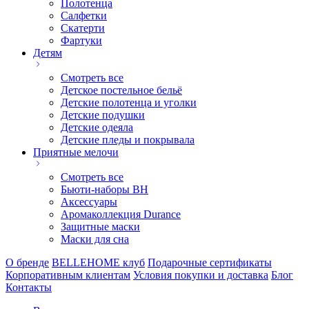
Полотенца
Салфетки
Скатерти
Фартуки
Детям
Смотреть все
Детское постельное бельё
Детские полотенца и уголки
Детские подушки
Детские одеяла
Детские пледы и покрывала
Приятные мелочи
Смотреть все
Бьюти-наборы ВН
Аксессуары
Аромаколлекция Durance
Защитные маски
Маски для сна
О бренде
BELLEHOME клуб
Подарочные сертификаты
Корпоративным клиентам
Условия покупки и доставка
Блог
Контакты