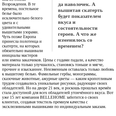
да наволочек. А
Возрождения. В те
времена, постельное
вышитая скатерть
белье было
будет показателем
исключительно белого
вкуса и
цвета и с
удивительными
состоятельности
вышитыми узорами.
героев. А что же
Чуть позже Европа
изменилось со
принесла полотенца и
временем?
скатерти, на которых
обязательно вышивали
инициалы мастеров
или имена заказчиков. Цены с годами падали, а качество
материала только улучшалось, становясь тоньше и мягче,
прочнее и изысканнее. Неизменным оставалась только любовь
к вышитому белью. Фамильные гербы, монограммы,
сказочные животные, ажурные цветы — каким кропотливым
трудом создавались уникальные рисунки, радующие своих
обладателей. Но на дворе 21 век, и роскошь прошлых времён
стала доступной для всех обладателей утончённого вкуса. Вот
уже 15 лет компания ВЕLLЕНОМЕ заботится о своих
клиентах, создавая текстиль премиум качества с
эксклюзивными вышивками по индивидуальным заказам.