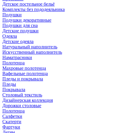
Детское постельное бельё
Комплекты без пододеяльника
Подушки
Подушки декоративные
Подушки для сна
Детские подушки
Одеяла
Детские одеяла
Натуральный наполнитель
Искуcственный наполнитель
Наматрасники
Полотенца
Махровые полотенца
Вафельные полотенца
Пледы и покрывала
Пледы
Покрывала
Столовый текстиль
Дизайнерская коллекция
Дорожки столовые
Полотенца
Салфетки
Скатерти
Фартуки
Детям