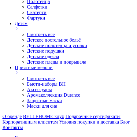
Полотенца
Салфетки
Скатерти
Фартуки
Детям
Смотреть все
Детское постельное бельё
Детские полотенца и уголки
Детские подушки
Детские одеяла
Детские пледы и покрывала
Приятные мелочи
Смотреть все
Бьюти-наборы ВН
Аксессуары
Аромаколлекция Durance
Защитные маски
Маски для сна
О бренде
BELLEHOME клуб
Подарочные сертификаты
Корпоративным клиентам
Условия покупки и доставка
Блог
Контакты