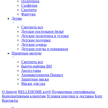
Полотенца
Салфетки
Скатерти
Фартуки
Детям
Смотреть все
Детское постельное бельё
Детские полотенца и уголки
Детские подушки
Детские одеяла
Детские пледы и покрывала
Приятные мелочи
Смотреть все
Бьюти-наборы ВН
Аксессуары
Аромаколлекция Durance
Защитные маски
Маски для сна
О бренде
BELLEHOME клуб
Подарочные сертификаты
Корпоративным клиентам
Условия покупки и доставка
Блог
Контакты