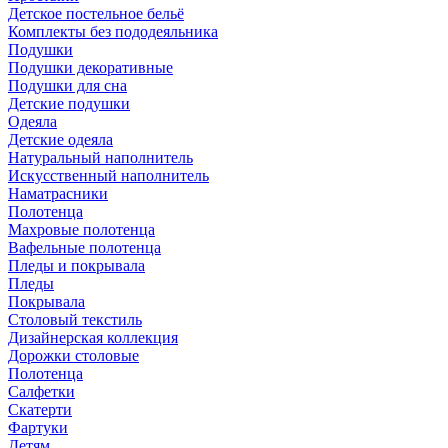
Детское постельное бельё
Комплекты без пододеяльника
Подушки
Подушки декоративные
Подушки для сна
Детские подушки
Одеяла
Детские одеяла
Натуральный наполнитель
Искуcственный наполнитель
Наматрасники
Полотенца
Махровые полотенца
Вафельные полотенца
Пледы и покрывала
Пледы
Покрывала
Столовый текстиль
Дизайнерская коллекция
Дорожки столовые
Полотенца
Салфетки
Скатерти
Фартуки
Детям