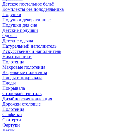
Детское постельное бельё
Комплекты без пододеяльника
Подушки
Подушки декоративные
Подушки для сна
Детские подушки
Одеяла
Детские одеяла
Натуральный наполнитель
Искуcственный наполнитель
Наматрасники
Полотенца
Махровые полотенца
Вафельные полотенца
Пледы и покрывала
Пледы
Покрывала
Столовый текстиль
Дизайнерская коллекция
Дорожки столовые
Полотенца
Салфетки
Скатерти
Фартуки
Детям