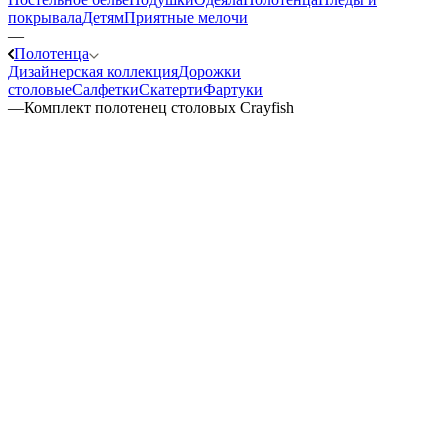
покрывала
Детям
Приятные мелочи
—
Полотенца
Дизайнерская коллекция
Дорожки
столовые
Салфетки
Скатерти
Фартуки
—
Комплект полотенец столовых Crayfish