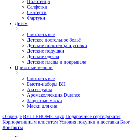
Полотенца
Салфетки
Скатерти
Фартуки
Детям
Смотреть все
Детское постельное бельё
Детские полотенца и уголки
Детские подушки
Детские одеяла
Детские пледы и покрывала
Приятные мелочи
Смотреть все
Бьюти-наборы ВН
Аксессуары
Аромаколлекция Durance
Защитные маски
Маски для сна
О бренде
BELLEHOME клуб
Подарочные сертификаты
Корпоративным клиентам
Условия покупки и доставка
Блог
Контакты