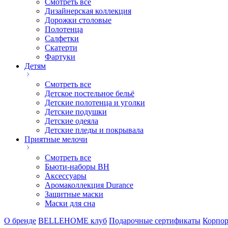
Смотреть все
Дизайнерская коллекция
Дорожки столовые
Полотенца
Салфетки
Скатерти
Фартуки
Детям
Смотреть все
Детское постельное бельё
Детские полотенца и уголки
Детские подушки
Детские одеяла
Детские пледы и покрывала
Приятные мелочи
Смотреть все
Бьюти-наборы ВН
Аксессуары
Аромаколлекция Durance
Защитные маски
Маски для сна
О бренде
BELLEHOME клуб
Подарочные сертификаты
Корпор