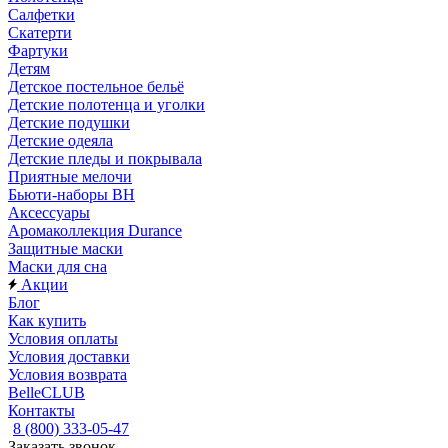
Салфетки
Скатерти
Фартуки
Детям
Детское постельное бельё
Детские полотенца и уголки
Детские подушки
Детские одеяла
Детские пледы и покрывала
Приятные мелочи
Бьюти-наборы ВН
Аксессуары
Аромаколлекция Durance
Защитные маски
Маски для сна
Акции
Блог
Как купить
Условия оплаты
Условия доставки
Условия возврата
BelleCLUB
Контакты
8 (800) 333-05-47
Заказать звонок