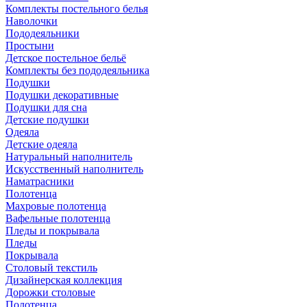
Комплекты постельного белья
Наволочки
Пододеяльники
Простыни
Детское постельное бельё
Комплекты без пододеяльника
Подушки
Подушки декоративные
Подушки для сна
Детские подушки
Одеяла
Детские одеяла
Натуральный наполнитель
Искуcственный наполнитель
Наматрасники
Полотенца
Махровые полотенца
Вафельные полотенца
Пледы и покрывала
Пледы
Покрывала
Столовый текстиль
Дизайнерская коллекция
Дорожки столовые
Полотенца